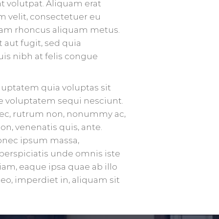
at volutpat. Aliquam erat
um velit, consectetuer eu
llam rhoncus aliquam metus.
aut fugit, sed quia
s nibh at felis congue
uptatem quia voluptas sit
ne voluptatem sequi nesciunt.
 nec, rutrum non, nonummy ac,
on, venenatis quis, ante.
 Donec ipsum massa,
 perspiciatis unde omnis iste
m, eaque ipsa quae ab illo
leo, imperdiet in, aliquam sit