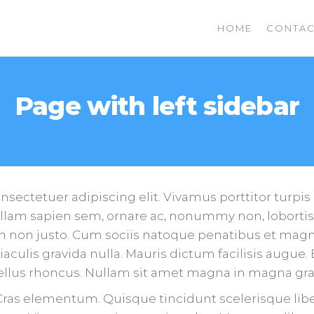
HOME
CONTAC
NTHERAPIEHEEZELEENDE
Page with left sidebar
sectetuer adipiscing elit. Vivamus porttitor turpis a
lam sapien sem, ornare ac, nonummy non, lobortis
m non justo. Cum sociis natoque penatibus et magn
aculis gravida nulla. Mauris dictum facilisis augue
asellus rhoncus. Nullam sit amet magna in magna gra
 Cras elementum. Quisque tincidunt scelerisque libe