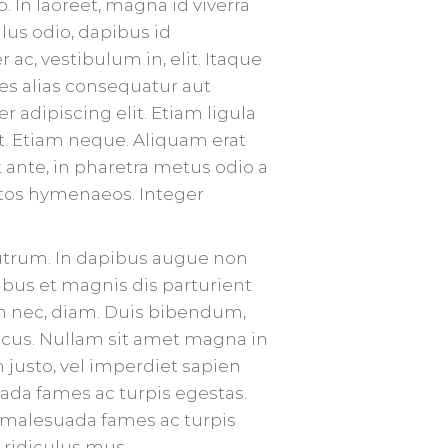
. In laoreet, magna id viverra
lus odio, dapibus id
ac, vestibulum in, elit. Itaque
es alias consequatur aut
 adipiscing elit. Etiam ligula
it. Etiam neque. Aliquam erat
 ante, in pharetra metus odio a
eptos hymenaeos. Integer
trum. In dapibus augue non
bus et magnis dis parturient
dum nec, diam. Duis bibendum,
 lacus. Nullam sit amet magna in
 justo, vel imperdiet sapien
uada fames ac turpis egestas.
t malesuada fames ac turpis
 ridiculus mus.