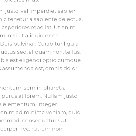
um justo, vel imperdiet sapien
ic tenetur a sapiente delectus,
 asperiores repellat. Ut enim
 nisi ut aliquid ex ea
uis pulvinar. Curabitur ligula
, luctus sed, aliquam non, tellus.
nobis est eligendi optio cumque
s assumenda est, omnis dolor
rmentum, sem in pharetra
s purus at lorem. Nullam justo
ras elementum. Integer
 enim ad minima veniam, quis
a commodi consequatur? Ut
mcorper nec, rutrum non,