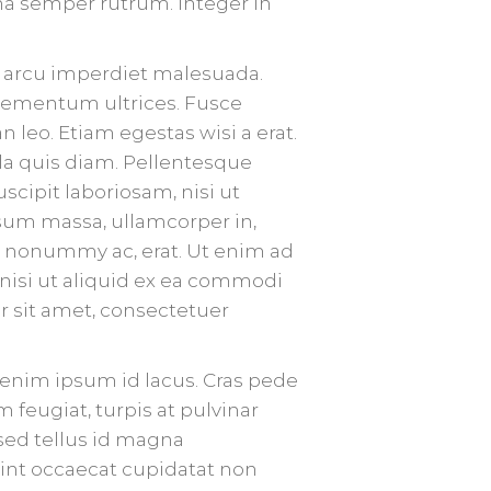
a semper rutrum. Integer in
 a arcu imperdiet malesuada.
elementum ultrices. Fusce
 leo. Etiam egestas wisi a erat.
lla quis diam. Pellentesque
cipit laboriosam, nisi ut
um massa, ullamcorper in,
n, nonummy ac, erat. Ut enim ad
nisi ut aliquid ex ea commodi
r sit amet, consectetuer
s enim ipsum id lacus. Cras pede
 feugiat, turpis at pulvinar
 sed tellus id magna
int occaecat cupidatat non