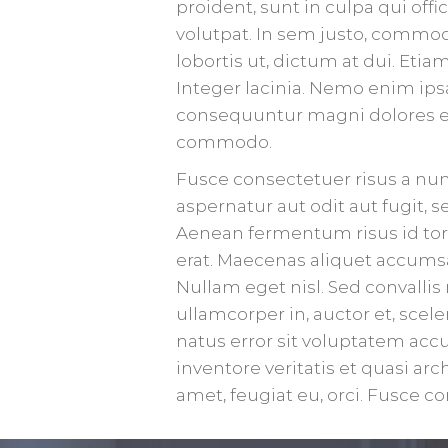
proident, sunt in culpa qui off
volutpat. In sem justo, commodo
lobortis ut, dictum at dui. E
Integer lacinia. Nemo enim ipsa
consequuntur magni dolores eo
commodo.
Fusce consectetuer risus a nu
aspernatur aut odit aut fugit,
Aenean fermentum risus id tort
erat. Maecenas aliquet accumsan
Nullam eget nisl. Sed convalli
ullamcorper in, auctor et, scel
natus error sit voluptatem ac
inventore veritatis et quasi arc
amet, feugiat eu, orci. Fusce c