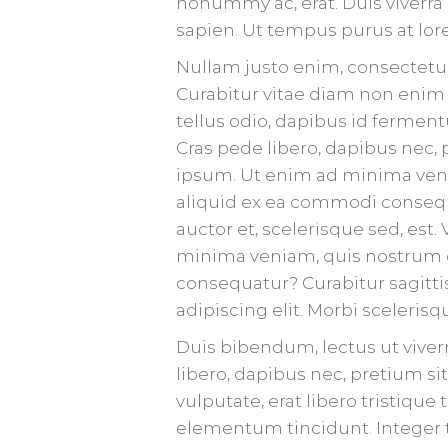
nonummy ac, erat. Duis viverr
sapien. Ut tempus purus at lor
Nullam justo enim, consectetue
Curabitur vitae diam non enim
tellus odio, dapibus id ferment
Cras pede libero, dapibus nec,
ipsum. Ut enim ad minima venia
aliquid ex ea commodi conseq
auctor et, scelerisque sed, est
minima veniam, quis nostrum ex
consequatur? Curabitur sagitti
adipiscing elit. Morbi scelerisqu
Duis bibendum, lectus ut viverr
libero, dapibus nec, pretium sit
vulputate, erat libero tristiqu
elementum tincidunt. Integer 