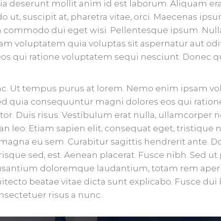
icia deserunt mollit anim id est laborum. Aliquam er
 ut, suscipit at, pharetra vitae, orci. Maecenas ips
tiam commodo dui eget wisi. Pellentesque ipsum. Nu
m voluptatem quia voluptas sit aspernatur aut odit 
s qui ratione voluptatem sequi nesciunt. Donec qui
nc. Ut tempus purus at lorem. Nemo enim ipsam vol
 sed quia consequuntur magni dolores eos qui ratio
or. Duis risus. Vestibulum erat nulla, ullamcorper
 leo. Etiam sapien elit, consequat eget, tristique n
s magna eu sem. Curabitur sagittis hendrerit ante.
erisque sed, est. Aenean placerat. Fusce nibh. Sed ut
cusantium doloremque laudantium, totam rem aperia
hitecto beatae vitae dicta sunt explicabo. Fusce dui 
onsectetuer risus a nunc.