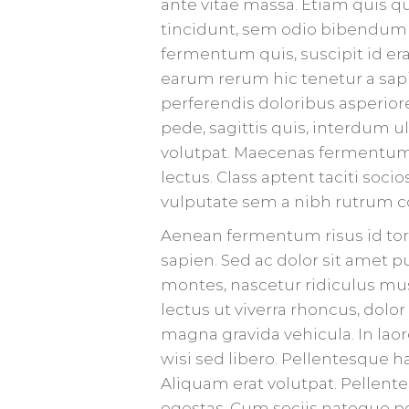
ante vitae massa. Etiam quis qu
tincidunt, sem odio bibendum ju
fermentum quis, suscipit id era
earum rerum hic tenetur a sapi
perferendis doloribus asperiore
pede, sagittis quis, interdum u
volutpat. Maecenas fermentum, 
lectus. Class aptent taciti soc
vulputate sem a nibh rutrum c
Aenean fermentum risus id to
sapien. Sed ac dolor sit amet
montes, nascetur ridiculus mus
lectus ut viverra rhoncus, dolo
magna gravida vehicula. In lao
wisi sed libero. Pellentesque 
Aliquam erat volutpat. Pellent
egestas. Cum sociis natoque pe