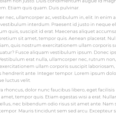
a diam non justo. Duis condimentum augue id magn
em. Etiam quis quam. Duis pulvinar.
r nec, ullamcorper ac, vestibulum in, elit. In enim
 vestibulum interdum. Praesent id justo in neque 
um quis, suscipit id erat. Maecenas aliquet accumsan
 pretium sit amet, tempor quis. Aenean placerat. Nu
m, quis nostrum exercitationem ullam corporis sus
uatur? Fusce aliquam vestibulum ipsum. Donec ips
. Vestibulum erat nulla, ullamcorper nec, rutrum no
ercitationem ullam corporis suscipit laboriosam, 
s hendrerit ante. Integer tempor. Lorem ipsum dolo
e luctus velit.
a rhoncus, dolor nunc faucibus libero, eget facilisi
 amet, tempor quis. Etiam egestas wisi a erat. Nullam
e tellus, nec bibendum odio risus sit amet ante. Nam
tempor. Mauris tincidunt sem sed arcu. Excepteur s