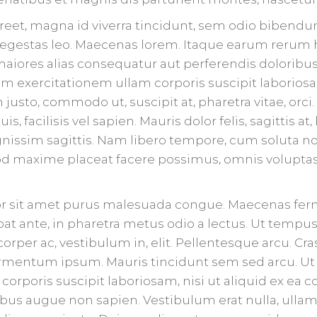
laoreet, magna id viverra tincidunt, sem odio bibend
s egestas leo. Maecenas lorem. Itaque earum rerum h
maiores alias consequatur aut perferendis doloribus
 exercitationem ullam corporis suscipit laboriosam,
to, commodo ut, suscipit at, pharetra vitae, orci. D
s, facilisis vel sapien. Mauris dolor felis, sagittis at
dignissim sagittis. Nam libero tempore, cum soluta 
od maxime placeat facere possimus, omnis volupta
or sit amet purus malesuada congue. Maecenas fe
tpat ante, in pharetra metus odio a lectus. Ut tempu
orper ac, vestibulum in, elit. Pellentesque arcu. C
rmentum ipsum. Mauris tincidunt sem sed arcu. Ut
orporis suscipit laboriosam, nisi ut aliquid ex e
bus augue non sapien. Vestibulum erat nulla, ulla