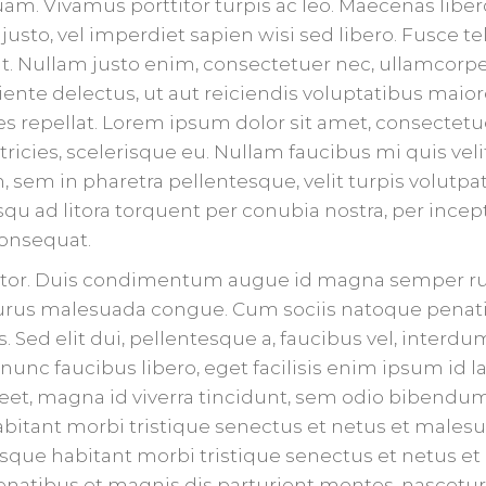
am. Vivamus porttitor turpis ac leo. Maecenas libero
sto, vel imperdiet sapien wisi sed libero. Fusce tel
t. Nullam justo enim, consectetuer nec, ullamcorper 
ente delectus, ut aut reiciendis voluptatibus maior
s repellat. Lorem ipsum dolor sit amet, consectetuer
ltricies, scelerisque eu. Nullam faucibus mi quis vel
sem in pharetra pellentesque, velit turpis volutpat
iosqu ad litora torquent per conubia nostra, per inc
onsequat.
rtor. Duis condimentum augue id magna semper ru
 purus malesuada congue. Cum sociis natoque penati
. Sed elit dui, pellentesque a, faucibus vel, inter
r nunc faucibus libero, eget facilisis enim ipsum id
reet, magna id viverra tincidunt, sem odio bibendum
habitant morbi tristique senectus et netus et males
esque habitant morbi tristique senectus et netus e
natibus et magnis dis parturient montes, nascetur