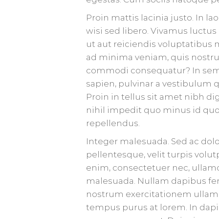
Proin mattis lacinia justo. In 
wisi sed libero. Vivamus luctu
ut aut reiciendis voluptatibus 
ad minima veniam, quis nostrum
commodi consequatur? In sem jus
sapien, pulvinar a vestibulum qui
Proin in tellus sit amet nibh 
nihil impedit quo minus id qu
repellendus.
Integer malesuada. Sed ac dol
pellentesque, velit turpis volu
enim, consectetuer nec, ullamc
malesuada. Nullam dapibus fe
nostrum exercitationem ullam c
tempus purus at lorem. In dapi